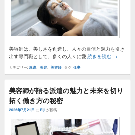
美容師は、美しさを創造し、人々の自信と魅力を引き
美容師の
出す専門職として、多くの人々に愛
続きを読む
→
カテゴリー:
派遣
、
美容
、
美容師
|
タグ:
仕事
美容師が語る派遣の魅力と未来を切り
拓く働き方の秘密
2026年7月21日
に
Eiji
が投稿