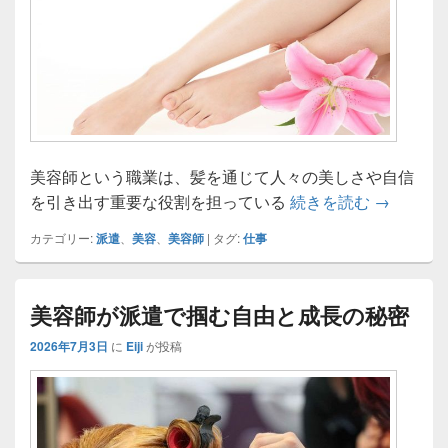
美容師という職業は、髪を通じて人々の美しさや自信
美容師派
を引き出す重要な役割を担っている
続きを読む
→
カテゴリー:
派遣
、
美容
、
美容師
|
タグ:
仕事
美容師が派遣で掴む自由と成長の秘密
2026年7月3日
に
Eiji
が投稿