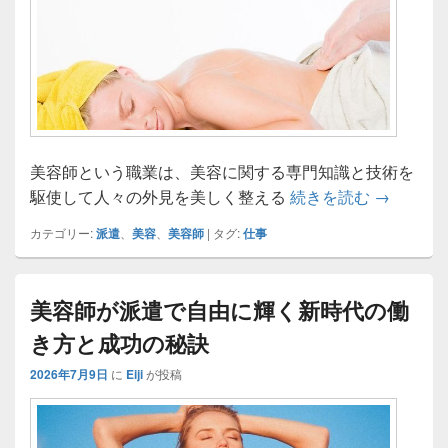
美容師という職業は、美容に関する専門知識と技術を
美容師の
駆使して人々の外見を美しく整える
続きを読む
→
カテゴリー:
派遣
、
美容
、
美容師
|
タグ:
仕事
美容師が派遣で自由に輝く新時代の働
き方と成功の秘訣
2026年7月9日
に
Eiji
が投稿