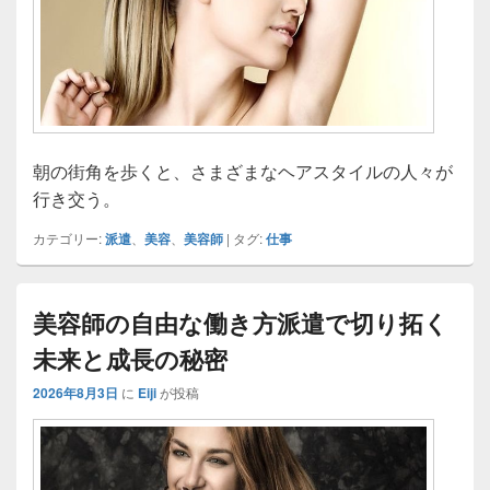
朝の街角を歩くと、さまざまなヘアスタイルの人々が
行き交う。
カテゴリー:
派遣
、
美容
、
美容師
|
タグ:
仕事
美容師の自由な働き方派遣で切り拓く
未来と成長の秘密
2026年8月3日
に
Eiji
が投稿