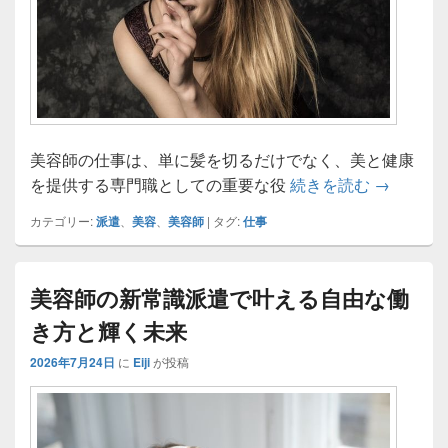
美容師の仕事は、単に髪を切るだけでなく、美と健康
美容師の
を提供する専門職としての重要な役
続きを読む
→
カテゴリー:
派遣
、
美容
、
美容師
|
タグ:
仕事
美容師の新常識派遣で叶える自由な働
き方と輝く未来
2026年7月24日
に
Eiji
が投稿