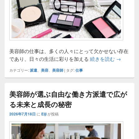
美容師の仕事は、多くの人々にとって欠かせない存在
美容師が
であり、日々の生活に彩りを加える
続きを読む
→
カテゴリー:
派遣
、
美容
、
美容師
|
タグ:
仕事
美容師が選ぶ自由な働き方派遣で広が
る未来と成長の秘密
2026年7月18日
に
Eiji
が投稿