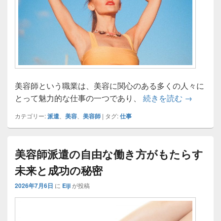
美容師という職業は、美容に関心のある多くの人々に
美容師が
とって魅力的な仕事の一つであり、
続きを読む
→
カテゴリー:
派遣
、
美容
、
美容師
|
タグ:
仕事
美容師派遣の自由な働き方がもたらす
未来と成功の秘密
2026年7月6日
に
Eiji
が投稿