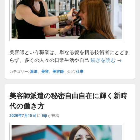
美容師という職業は、単なる髪を切る技術者にとどま
美容師が
らず、多くの人々の日常生活や自己
続きを読む
→
カテゴリー:
派遣
、
美容
、
美容師
|
タグ:
仕事
美容師派遣の秘密自由自在に輝く新時
代の働き方
2026年7月15日
に
Eiji
が投稿