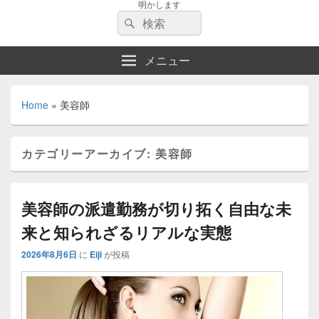
明かします
検
検
索:
索
メニュー
Home
»
美容師
カテゴリーアーカイブ:
美容師
美容師の派遣勤務が切り拓く自由な未
来と知られざるリアルな実態
2026年8月6日
に
Eiji
が投稿