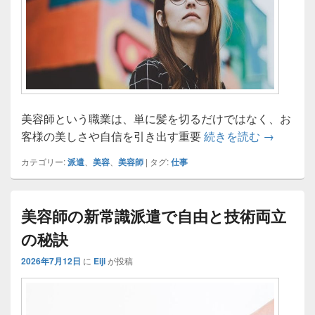
美容師という職業は、単に髪を切るだけではなく、お
美容師派
客様の美しさや自信を引き出す重要
続きを読む
→
カテゴリー:
派遣
、
美容
、
美容師
|
タグ:
仕事
美容師の新常識派遣で自由と技術両立
の秘訣
2026年7月12日
に
Eiji
が投稿