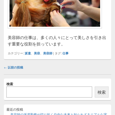
美容師の仕事は、多くの人々にとって美しさを引き出
す重要な役割を担っています。
カテゴリー:
派遣
、
美容
、
美容師
|
タグ:
仕事
投
←
以前の投稿
稿
ナ
メ
ビ
検索
イ
ゲ
ン
検索
ー
サ
イ
シ
ド
ョ
バ
最近の投稿
ン
ー
美容師の派遣勤務が切り拓く自由な未来と知られざるリアルな実