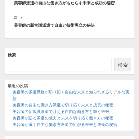
ナ
美容師派遣の自由な働き方がもたらす未来と成功の秘密
の
ビ
投
ゲ
次
次
→
稿:
ー
美容師の新常識派遣で自由と技術両立の秘訣
の
シ
投
ョ
稿:
ン
メ
検索
イ
ン
検索
サ
イ
ド
バ
最近の投稿
ー
美容師の派遣勤務が切り拓く自由な未来と知られざるリアルな実
ウ
態
ィ
美容師の自由な働き方派遣で切り拓く未来と成長の秘密
ジ
美容師の新常識派遣で叶える自由な働き方と輝く未来
ェ
ッ
美容師が語る派遣の魅力と未来を切り拓く働き方の秘密
ト
美容師が選ぶ自由な働き方派遣で広がる未来と成長の秘密
エ
リ