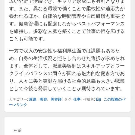
広い分野で活躍でき、キャリア形成にも有利となりま
す。また、異なる環境で働くことで柔軟性や適応力が
養われるほか、自律的な時間管理や自己研鑽も重要で
す。健康管理にも配慮しながらベストパフォーマンス
を維持し、多彩な人脈を築くことで仕事の幅を広げる
ことも可能です。
一方で収入の安定性や福利厚生面では課題もあるた
め、自身の生活状況と照らし合わせた選択が求められ
ます。全体として、派遣美容師はスキルアップとワー
クライフバランスの両立が図れる魅力的な働き方であ
り、人々に美と笑顔を届ける社会的意義も大きい職業
として今後も発展していくことが期待されています。
カテゴリー:
派遣
、
美容
、
美容師
タグ:
仕事
作成者:
Eiji
この投稿のパ
ーマリンク
投
稿
前
←
前