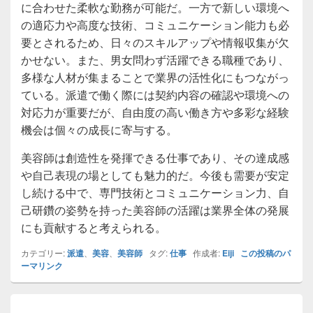
に合わせた柔軟な勤務が可能だ。一方で新しい環境へ
の適応力や高度な技術、コミュニケーション能力も必
要とされるため、日々のスキルアップや情報収集が欠
かせない。また、男女問わず活躍できる職種であり、
多様な人材が集まることで業界の活性化にもつながっ
ている。派遣で働く際には契約内容の確認や環境への
対応力が重要だが、自由度の高い働き方や多彩な経験
機会は個々の成長に寄与する。
美容師は創造性を発揮できる仕事であり、その達成感
や自己表現の場としても魅力的だ。今後も需要が安定
し続ける中で、専門技術とコミュニケーション力、自
己研鑽の姿勢を持った美容師の活躍は業界全体の発展
にも貢献すると考えられる。
カテゴリー:
派遣
、
美容
、
美容師
タグ:
仕事
作成者:
Eiji
この投稿のパ
ーマリンク
投