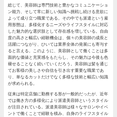
総じて、美容師は専門技術と豊かなコミュニケーショ
ン能力、そして常に新しい知識へ挑戦し続ける意欲に
よって成り立つ職業である。その中でも派遣という雇
用形態は、多様化するニーズやライフスタイルに対応
した魅力的な選択肢として存在感を増している。自由
度の高さと幅広い経験機会は、個々の美容師の成長と
活躍につながり、ひいては業界全体の発展にも寄与す
ると言える。このように、美容師として働くことは多
面的な価値と充実感をもたらし、その魅力は今後も色
褪せることなく続いていくだろう。美容師は髪を通じ
てお客様の美しさや自信を引き出す重要な職業であ
り、単なるカットだけでなく多様な技術と幅広い知識
が求められる。
従来は特定店舗に勤務する形が一般的だったが、近年
では働き方の多様化により派遣美容師というスタイル
が注目されている。派遣美容師は様々なサロンやイベ
ントで働くことで経験を積み、自身のライフスタイル