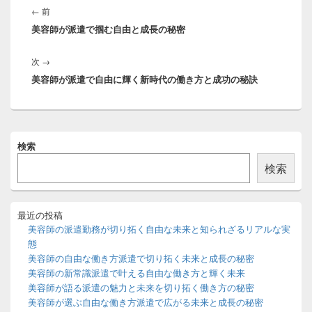
稿
前
←
前
ナ
美容師が派遣で掴む自由と成長の秘密
の
ビ
投
ゲ
次
次
→
稿:
ー
美容師が派遣で自由に輝く新時代の働き方と成功の秘訣
の
シ
投
ョ
稿:
ン
メ
検索
イ
ン
検索
サ
イ
ド
バ
最近の投稿
ー
美容師の派遣勤務が切り拓く自由な未来と知られざるリアルな実
ウ
態
ィ
美容師の自由な働き方派遣で切り拓く未来と成長の秘密
ジ
美容師の新常識派遣で叶える自由な働き方と輝く未来
ェ
ッ
美容師が語る派遣の魅力と未来を切り拓く働き方の秘密
ト
美容師が選ぶ自由な働き方派遣で広がる未来と成長の秘密